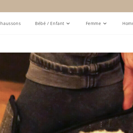
chaussons
Bébé / Enfant
Femme
Hom