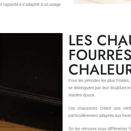
eur capacité à s’adapter à un usage
LES CH
FOURRÉS
CHALEUR
Pour les périodes les plus froides,
se distinguent par leur doublure in
matière douce.
Ces chaussons créent une vérit
particulièrement adaptés aux hive
On les retrouve sous différentes