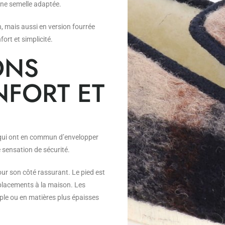
’une semelle adaptée.
n, mais aussi en version fourrée
ort et simplicité.
ONS
NFORT ET
qui ont en commun d’envelopper
e sensation de sécurité.
ur son côté rassurant. Le pied est
déplacements à la maison. Les
uple ou en matières plus épaisses