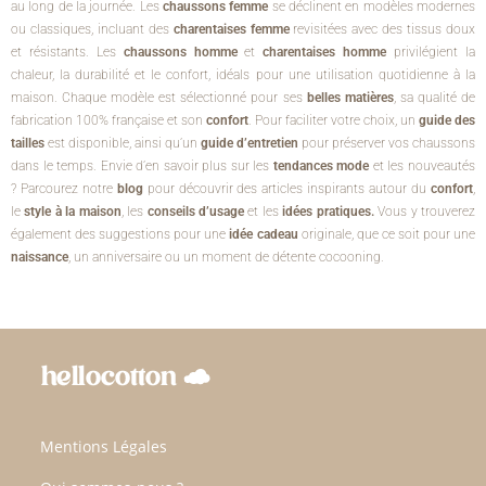
au long de la journée. Les
chaussons femme
se déclinent en modèles modernes
ou classiques, incluant des
charentaises femme
revisitées avec des tissus doux
et résistants. Les
chaussons homme
et
charentaises homme
privilégient la
chaleur, la durabilité et le confort, idéals pour une utilisation quotidienne à la
maison. Chaque modèle est sélectionné pour ses
belles matières
, sa qualité de
fabrication 100% française et son
confort
. Pour faciliter votre choix, un
guide des
tailles
est disponible, ainsi qu’un
guide d’entretien
pour préserver vos chaussons
dans le temps. Envie d’en savoir plus sur les
tendances mode
et les nouveautés
? Parcourez notre
blog
pour découvrir des articles inspirants autour du
confort
,
le
style à la maison
, les
conseils d’usage
et les
idées pratiques.
Vous y trouverez
également des suggestions pour une
idée cadeau
originale, que ce soit pour une
naissance
, un anniversaire ou un moment de détente cocooning.
Mentions Légales