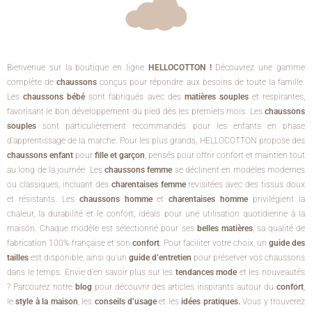
Bienvenue sur la boutique en ligne
HELLOCOTTON !
Découvrez une gamme
complète de
chaussons
conçus pour répondre aux besoins de toute la famille.
Les
chaussons bébé
sont fabriqués avec des
matières souples
et respirantes,
favorisant le bon développement du pied dès les premiers mois. Les
chaussons
souples
sont particulièrement recommandés pour les enfants en phase
d’apprentissage de la marche. Pour les plus grands, HELLOCOTTON propose des
chaussons enfant
pour
fille et garçon
, pensés pour offrir confort et maintien tout
au long de la journée. Les
chaussons femme
se déclinent en modèles modernes
ou classiques, incluant des
charentaises femme
revisitées avec des tissus doux
et résistants. Les
chaussons homme
et
charentaises homme
privilégient la
chaleur, la durabilité et le confort, idéals pour une utilisation quotidienne à la
maison. Chaque modèle est sélectionné pour ses
belles matières
, sa qualité de
fabrication 100% française et son
confort
. Pour faciliter votre choix, un
guide des
tailles
est disponible, ainsi qu’un
guide d’entretien
pour préserver vos chaussons
dans le temps. Envie d’en savoir plus sur les
tendances mode
et les nouveautés
? Parcourez notre
blog
pour découvrir des articles inspirants autour du
confort
,
le
style à la maison
, les
conseils d’usage
et les
idées pratiques.
Vous y trouverez