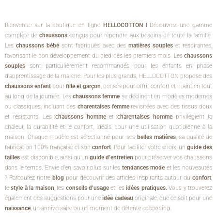
Bienvenue sur la boutique en ligne
HELLOCOTTON !
Découvrez une gamme
complète de
chaussons
conçus pour répondre aux besoins de toute la famille.
Les
chaussons bébé
sont fabriqués avec des
matières souples
et respirantes,
favorisant le bon développement du pied dès les premiers mois. Les
chaussons
souples
sont particulièrement recommandés pour les enfants en phase
d’apprentissage de la marche. Pour les plus grands, HELLOCOTTON propose des
chaussons enfant
pour
fille et garçon
, pensés pour offrir confort et maintien tout
au long de la journée. Les
chaussons femme
se déclinent en modèles modernes
ou classiques, incluant des
charentaises femme
revisitées avec des tissus doux
et résistants. Les
chaussons homme
et
charentaises homme
privilégient la
chaleur, la durabilité et le confort, idéals pour une utilisation quotidienne à la
maison. Chaque modèle est sélectionné pour ses
belles matières
, sa qualité de
fabrication 100% française et son
confort
. Pour faciliter votre choix, un
guide des
tailles
est disponible, ainsi qu’un
guide d’entretien
pour préserver vos chaussons
dans le temps. Envie d’en savoir plus sur les
tendances mode
et les nouveautés
? Parcourez notre
blog
pour découvrir des articles inspirants autour du
confort
,
le
style à la maison
, les
conseils d’usage
et les
idées pratiques.
Vous y trouverez
également des suggestions pour une
idée cadeau
originale, que ce soit pour une
naissance
, un anniversaire ou un moment de détente cocooning.