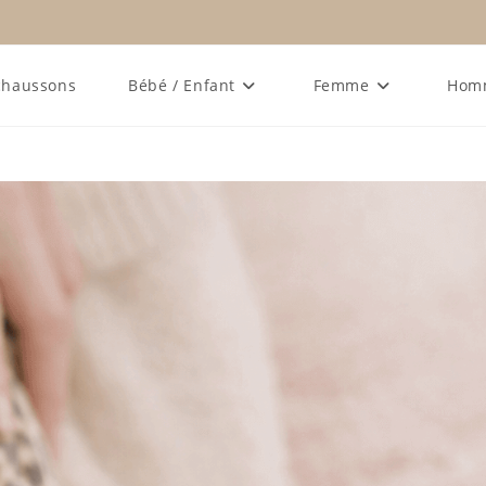
chaussons
Bébé / Enfant
Femme
Hom