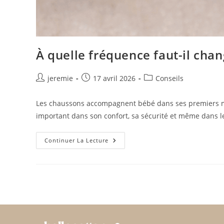
À quelle fréquence faut-il cha
Auteur/autrice
Publication
Post
jeremie
17 avril 2026
Conseils
de
publiée :
category:
la
Les chaussons accompagnent bébé dans ses premiers moi
publication :
important dans son confort, sa sécurité et même dans
À
Continuer La Lecture
Quelle
Fréquence
Faut-
Il
Changer
Les
Chaussons
Bébé
?